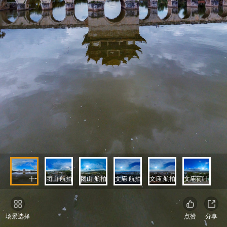
十七孔桥.jpg
团山 航拍1.jpg
团山 航拍2.jpg
文庙 航拍1.jpg
文庙 航拍2.jpg
文庙荷叶(调用).j
文庙
场景选择
点赞
分享