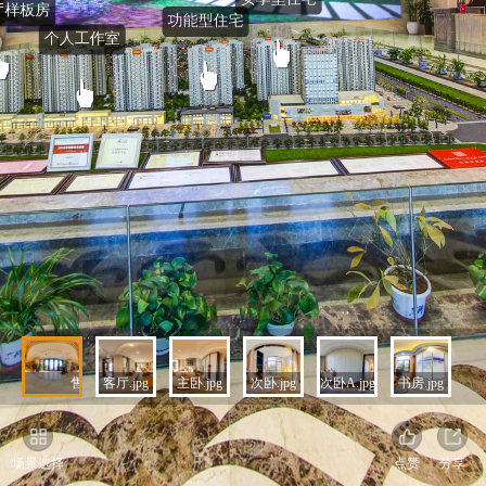
售楼大厅.jpg
客厅.jpg
主卧.jpg
次卧.jpg
次卧A.jpg
书房.jpg
厨
场景选择
点赞
分享